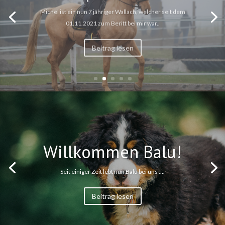
Michel ist ein nun 7 jähriger Wallach, welcher seit dem
01.11.2021 zum Beritt bei mir war..
Beitrag lesen
Willkommen Balu!
Seit einiger Zeit lebt nun Balu bei uns ….
Beitrag lesen